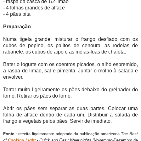
- raspa da casca de 1/2 limão
- 4 folhas grandes de alface
- 4 pães pita
Preparação
Numa tigela grande, misturar o frango desfiado com os
cubos de pepino, os palitos de cenoura, as rodelas de
rabanete, os cubos de aipo e as meias-luas de chalota.
Bater o iogurte com os coentros picados, o alho espremido,
a raspa de limão, sal e pimenta. Juntar o molho à salada e
envolver.
Torrar muito ligeiramente os pães debaixo do grelhador do
forno. Retirar os pães do forno.
Abrir os pães sem separar as duas partes. Colocar uma
folha de alface dentro de cada um. Distribuir a salada de
frango e vegetais pelos pães. Servir de imediato.
Fonte
: receita ligeiramente adaptada da publicação americana
The Best
of
Cooking Light
- Quick and Easy Weeknights
(Novembro-Dezembro de